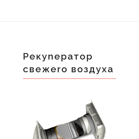
Рекуnератор
свежеrо воздуха