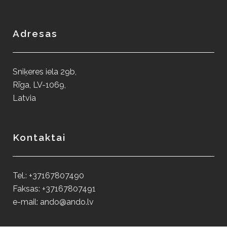
Adresas
Sniķeres iela 29b,
Rīga, LV-1069,
Latvia
Kontaktai
Tel.: +37167807490
Faksas: +37167807491
e-mail: ando@ando.lv